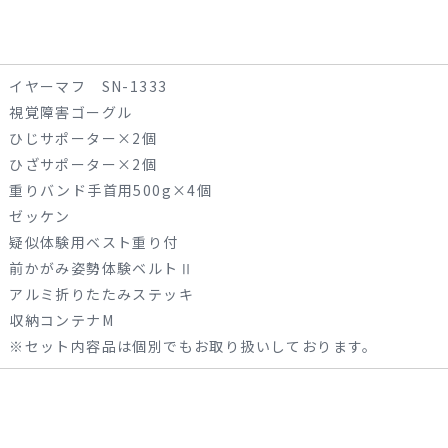
イヤーマフ SN-1333
視覚障害ゴーグル
ひじサポーター×2個
ひざサポーター×2個
重りバンド手首用500g×4個
ゼッケン
疑似体験用ベスト重り付
前かがみ姿勢体験ベルトⅡ
アルミ折りたたみステッキ
収納コンテナM
※セット内容品は個別でもお取り扱いしております。