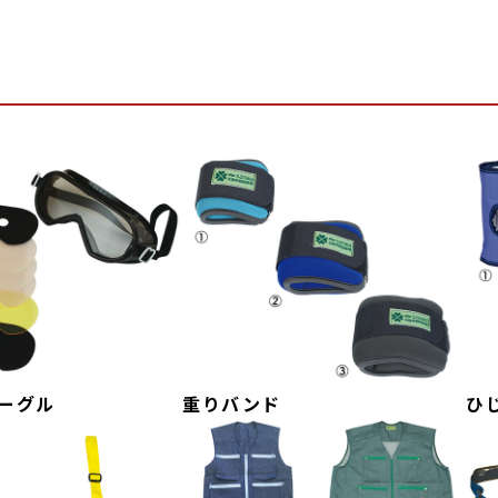
ーグル
重りバンド
ひ