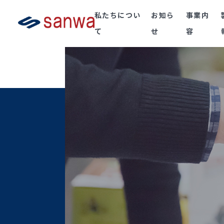
私たちについ
お知ら
事業内
て
せ
容