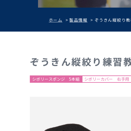
ホーム
>
製品情報
>
ぞうきん縦絞り教
ぞうきん縦絞り練習
シボリースポンジ 5本組
シボリーカバー 右手用