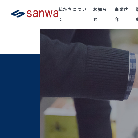
私たちについ
お知ら
事業内
て
せ
容