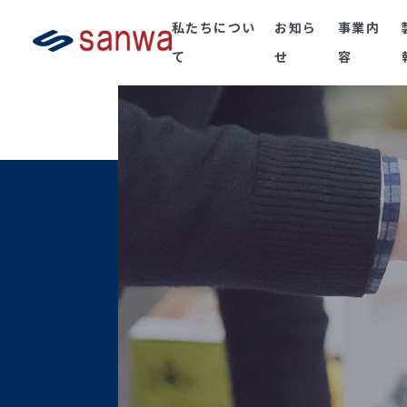
私たちについ
お知ら
事業内
て
せ
容