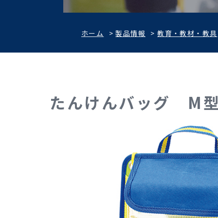
ホーム
>
製品情報
>
教育・教材・教具
たんけんバッグ M