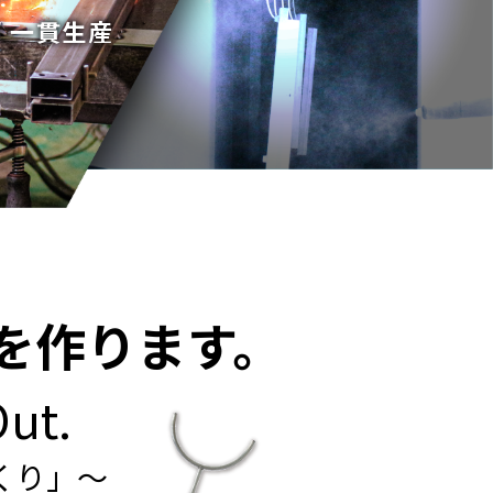
/ 一貫生産
を作ります。
Out.
くり」～