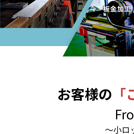
板金加工 
お客様の
「
Fro
～小ロ