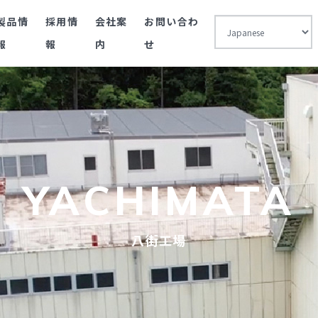
製品情
採用情
会社案
お問い合わ
報
報
内
せ
YACHIMATA
八街工場