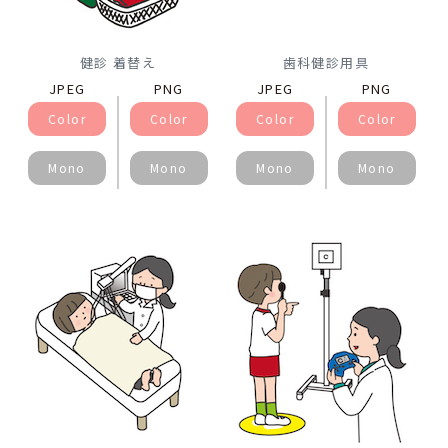
健診 着替え
歯科健診用具
JPEG
PNG
JPEG
PNG
Color
Color
Color
Color
Mono
Mono
Mono
Mono