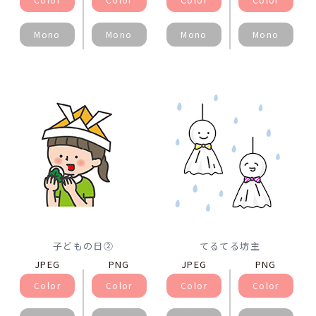
Mono
Mono
Mono
Mono
子どもの日②
てるてる坊主
JPEG
PNG
JPEG
PNG
Color
Color
Color
Color