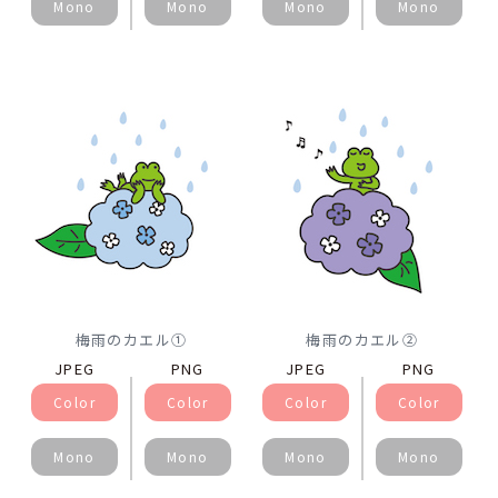
Mono
Mono
Mono
Mono
梅雨のカエル①
梅雨のカエル②
JPEG
PNG
JPEG
PNG
Color
Color
Color
Color
Mono
Mono
Mono
Mono