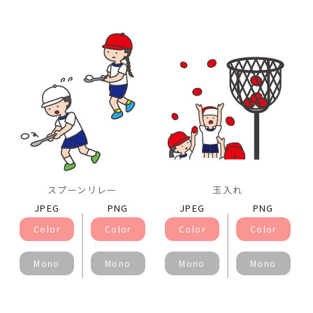
スプーンリレー
玉入れ
JPEG
PNG
JPEG
PNG
Color
Color
Color
Color
Mono
Mono
Mono
Mono