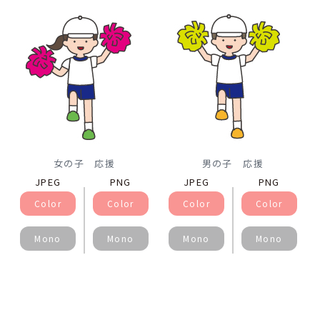
女の子 応援
男の子 応援
JPEG
PNG
JPEG
PNG
Color
Color
Color
Color
Mono
Mono
Mono
Mono