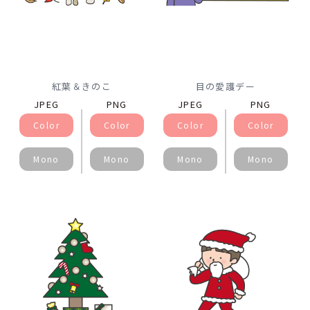
紅葉＆きのこ
目の愛護デー
JPEG
PNG
JPEG
PNG
Color
Color
Color
Color
Mono
Mono
Mono
Mono