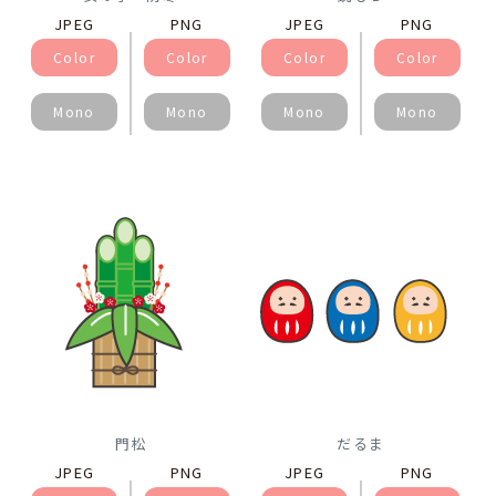
JPEG
PNG
JPEG
PNG
Color
Color
Color
Color
Mono
Mono
Mono
Mono
門松
だるま
JPEG
PNG
JPEG
PNG