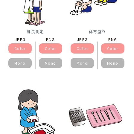
身長測定
体育座り
JPEG
PNG
JPEG
PNG
Color
Color
Color
Color
Mono
Mono
Mono
Mono