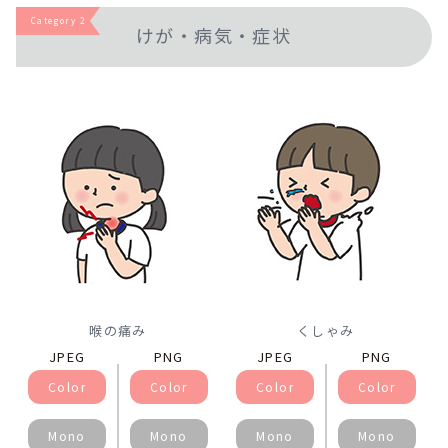
Category 2
けが・病気・症状
喉の痛み
くしゃみ
JPEG
PNG
JPEG
PNG
Color
Color
Color
Color
Mono
Mono
Mono
Mono