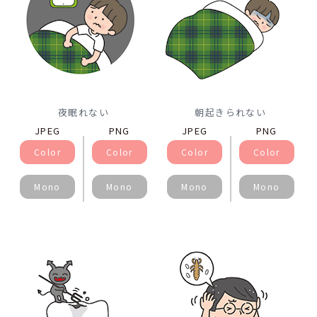
夜眠れない
朝起きられない
JPEG
PNG
JPEG
PNG
Color
Color
Color
Color
Mono
Mono
Mono
Mono