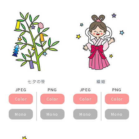
七夕の笹
織姫
JPEG
PNG
JPEG
PNG
Color
Color
Color
Color
Mono
Mono
Mono
Mono