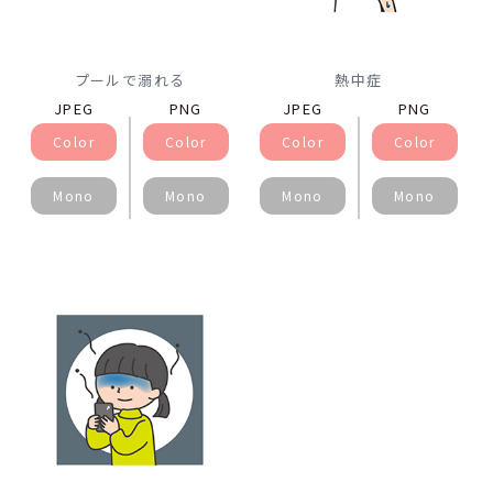
プールで溺れる
熱中症
JPEG
PNG
JPEG
PNG
Color
Color
Color
Color
Mono
Mono
Mono
Mono