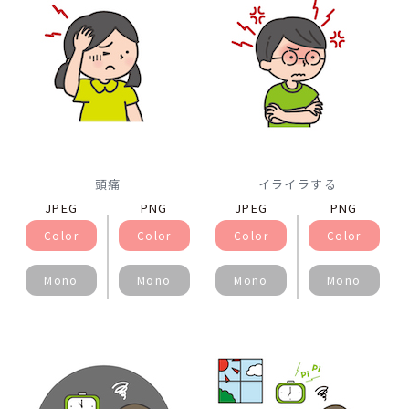
頭痛
イライラする
JPEG
PNG
JPEG
PNG
Color
Color
Color
Color
Mono
Mono
Mono
Mono