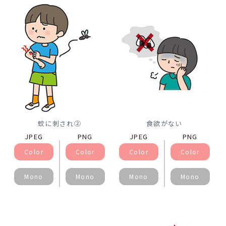
蚊に刺され②
食欲がない
JPEG
PNG
JPEG
PNG
Color
Color
Color
Color
Mono
Mono
Mono
Mono