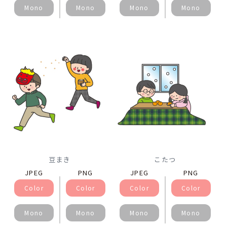
Mono
Mono
Mono
Mono
豆まき
こたつ
JPEG
PNG
JPEG
PNG
Color
Color
Color
Color
Mono
Mono
Mono
Mono