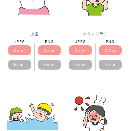
虫歯
アタマジラミ
JPEG
PNG
JPEG
PNG
Color
Color
Color
Color
Mono
Mono
Mono
Mono