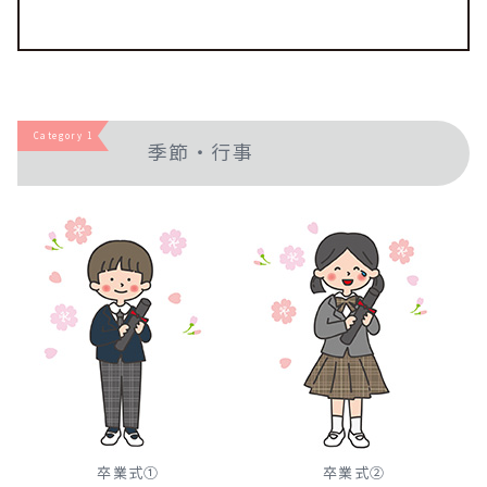
Category 1
季節・行事
卒業式①
卒業式②