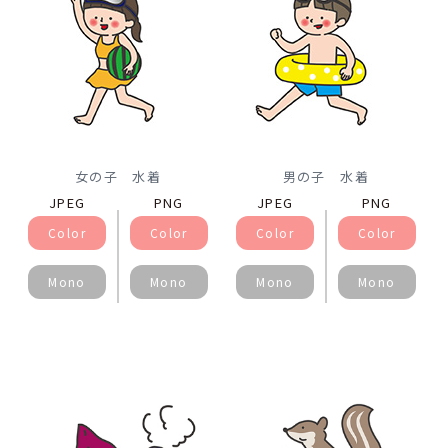
女の子 水着
男の子 水着
JPEG
PNG
JPEG
PNG
Color
Color
Color
Color
Mono
Mono
Mono
Mono