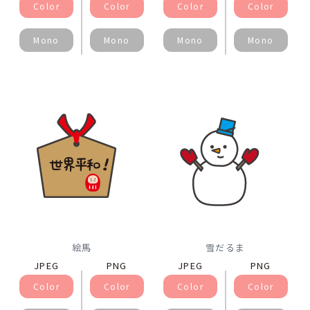
Color
Color
Color
Color
Mono
Mono
Mono
Mono
絵馬
雪だるま
JPEG
PNG
JPEG
PNG
Color
Color
Color
Color