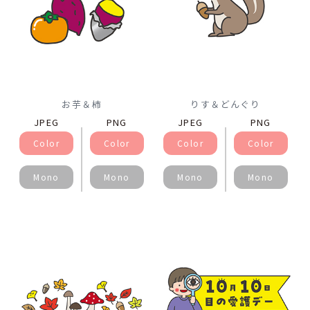
お芋＆柿
りす＆どんぐり
JPEG
PNG
JPEG
PNG
Color
Color
Color
Color
Mono
Mono
Mono
Mono