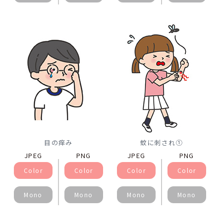
目の痒み
蚊に刺され①
JPEG
PNG
JPEG
PNG
Color
Color
Color
Color
Mono
Mono
Mono
Mono