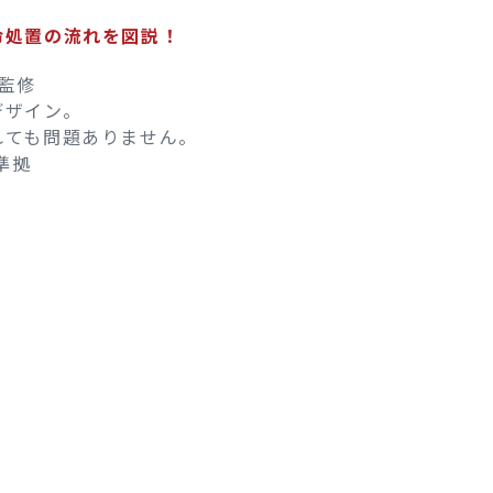
命処置の流れを図説！
 監修
デザイン。
れても問題ありません。
準拠