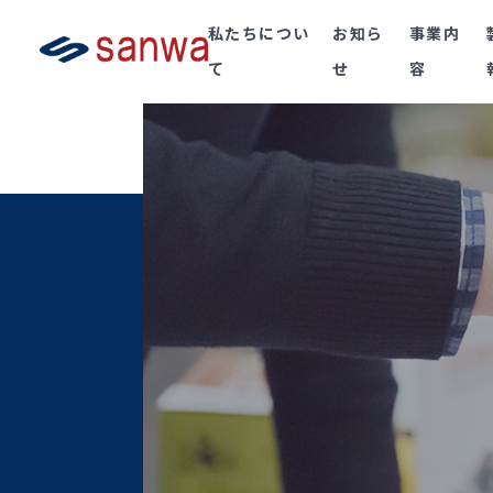
私たちについ
お知ら
事業内
て
せ
容