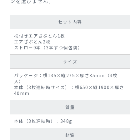
ンを選びません。
セット内容
枕付きエアざぶとん1枚
エアざぶとん2枚
ストロー9本（3本ずつ個包装）
サイズ
パッケージ：横135×縦275×厚さ35mm（3枚
入）
本体（3枚連結時サイズ）：横650×縦1900×厚さ
40mm
質量
本体（3枚連結時）：348g
材質