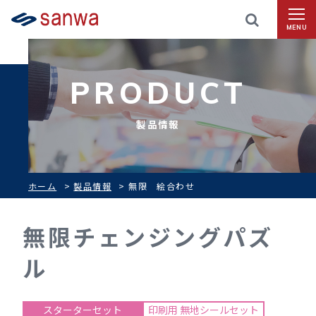
MENU
PRODUCT
製品情報
ホーム
>
製品情報
>
無限 絵合わせ
無限チェンジングパズ
ル
スターターセット
印刷用 無地シールセット