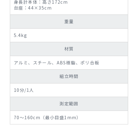
身長計本体：高さ172cm
台座：44×35cm
重量
5.4kg
材質
アルミ、スチール、ABS樹脂、ポリ合板
組立時間
10分/1人
測定範囲
70～160cm（最小目盛1mm）