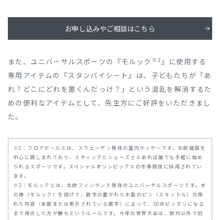
お申し込みやご相談はこちら
※2
また、ユニバーサルスポーツの『モルック
』に使用する
専用アイテムの『スタンバイシート』は、子どもたちが「あ
れ？どこにどれを置くんだっけ？」という混乱を解消するた
めの便利なアイテムとして、先生方にご好評をいただきまし
た。
※1：フロアボールとは、スウェーデン発祥の室内ホッケーです。北欧諸国を
中心に親しまれており、スティックとシューズさえあれば誰でも手軽に始め
られるスポーツです。スペシャルオリンピックスの冬季競技に採用されてい
ます。
※2：モルックとは、北欧フィンランド発祥のユニバーサルスポーツです。木
の棒（モルック）を投げて、数字の書かれた木製のピン（スキットル）の倒
れた内容（本数または表示されている数字）によって、50点ピッタリになる
まで得点した方が勝ちというルールです。今年の世界大会は、欧州以外で初