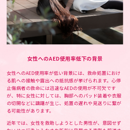
女性へのAED使用率低下の背景
女性へのAED使用率が低い背景には、救命処置におけ
る肌への接触や露出への抵抗感が挙げられます。心停
止傷病者の救命には迅速なAEDの使用が不可欠です
が、特に女性に対しては、胸部へのパッド装着や衣服
の切開などに躊躇が生じ、処置の遅れや見送りに繋が
る可能性があります。
近年では、女性を救助しようとした男性が、意図せず